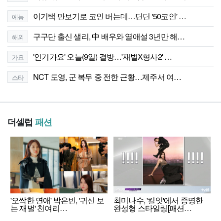
이기택 만보기로 코인 버는데…딘딘 '50코인' …
예능
구구단 출신 샐리, 中 배우와 열애설 3년만 해…
해외
'인기가요' 오늘(9일) 결방…'재벌X형사2' …
가요
NCT 도영, 군 복무 중 전한 근황…제주서 여…
스타
더셀럽
패션
'오싹한 연애' 박은빈, '귀신 보
최미나수, '킬잇'에서 증명한
는 재벌' 천여리…
완성형 스타일링[패션…