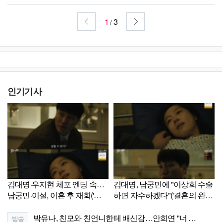
1
3
/
인기기사
김대명·우지현 체포 엔딩 속…
김대명, 남궁민에 "이상희 수술
남궁민·이설, 이혼 후 재회('결
하면 자수하겠다"('결혼의 완
혼의 완성')[종합]
성')[셀럽캡처]
박유나, 친모와 친언니한테 배신감…안희연 "너 …
방송