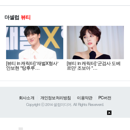
더셀럽
뷰티
[뷰티 in 캐릭터] '재벌X형사'
[뷰티 in 캐릭터] '군검사 도베
안보현 "탕후루…
르만' 조보아 "…
회사소개
개인정보처리방침
이용약관
PC버전
Copyright ⓒ 2014 셀럽미디어. All Rights Reserverd.