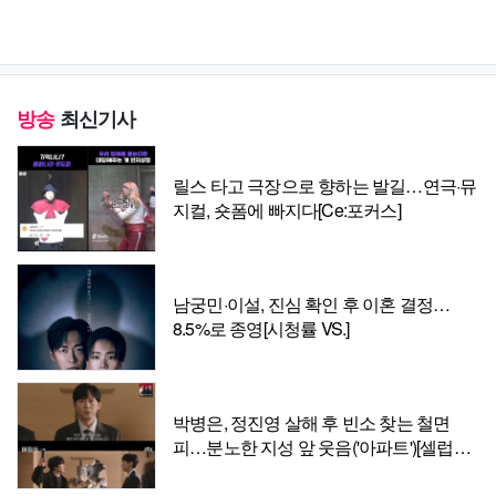
방송
최신기사
릴스 타고 극장으로 향하는 발길…연극·뮤
지컬, 숏폼에 빠지다[Ce:포커스]
남궁민·이설, 진심 확인 후 이혼 결정…
8.5%로 종영[시청률 VS.]
박병은, 정진영 살해 후 빈소 찾는 철면
피…분노한 지성 앞 웃음('아파트')[셀럽캡
처]