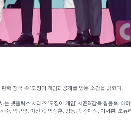
탄핵 정국 속 ‘오징어 게임2’ 공개를 앞둔 소감을 밝혔다.
는 넷플릭스 시리즈 ‘오징어 게임’ 시즌2(감독 황동혁, 이하
위하준, 박규영, 이진욱, 박성훈, 양동근, 강애심, 이서환, 조유