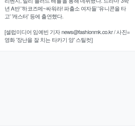
리벤지, 밀리 블러드 배틀'을 통해 데뷔했다. 드라마 '3학
년 A반' '하코즈메~싸워라! 파출소 여자들' '유니콘을 타
고' '캐스터' 등에 출연했다.
[셀럽미디어 임예빈 기자 news@fashionmk.co.kr / 사진=
영화 '장난을 잘 치는 타카기 양' 스틸컷]