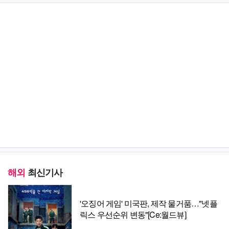
해외
최신기사
'오징어 게임' 미국판, 제작 물거품…"넷플
릭스 우선순위 변동"[Ce:월드뷰]