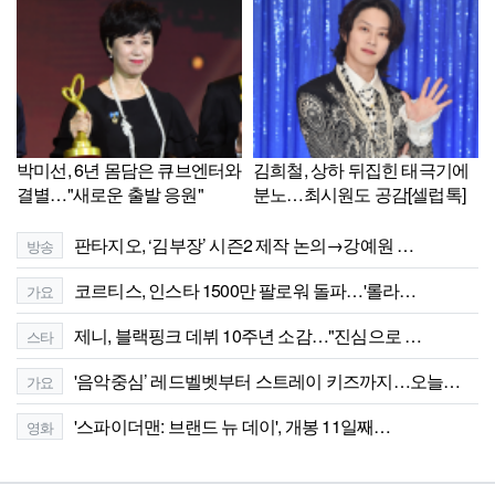
박미선, 6년 몸담은 큐브엔터와
김희철, 상하 뒤집힌 태극기에
결별…"새로운 출발 응원"
분노…최시원도 공감[셀럽톡]
판타지오, ‘김부장’ 시즌2 제작 논의→강예원 …
방송
코르티스, 인스타 1500만 팔로워 돌파…'롤라…
가요
제니, 블랙핑크 데뷔 10주년 소감…"진심으로 …
스타
'음악중심’ 레드벨벳부터 스트레이 키즈까지…오늘…
가요
'스파이더맨: 브랜드 뉴 데이', 개봉 11일째…
영화