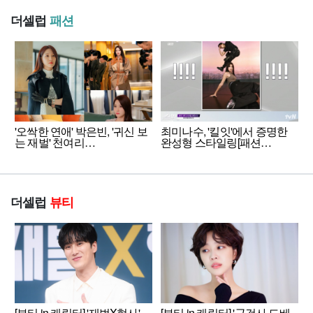
더셀럽
패션
'오싹한 연애' 박은빈, '귀신 보
최미나수, '킬잇'에서 증명한
는 재벌' 천여리…
완성형 스타일링[패션…
더셀럽
뷰티
[뷰티 in 캐릭터] '재벌X형사'
[뷰티 in 캐릭터] '군검사 도베