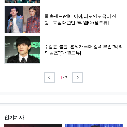
톰 홀랜드♥젠데이아, 피로연도 극비 진
행…호텔 대관만 9억원[Ce:월드뷰]
주걸륜, 불륜+혼외자 루머 강력 부인 "악의
적 날조"[Ce:월드뷰]
1
3
/
인기기사