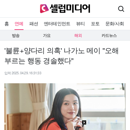
홈
연예
패션
엔터테인먼트
뷰티
포토
문화/사회
방송
가요
해외
카드뉴스
'불륜+양다리 의혹' 나가노 메이 "오해
부르는 행동 경솔했다"
입력 2025. 04.29. 16:31:33