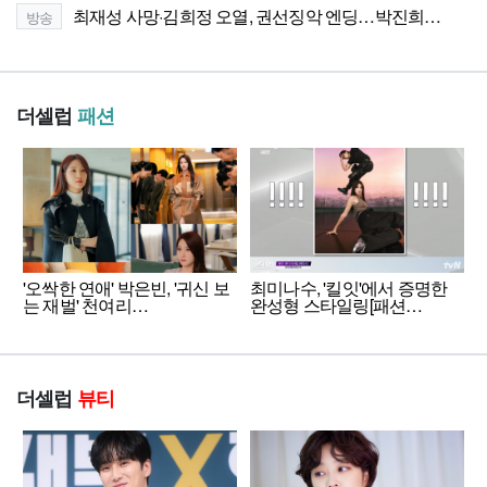
최재성 사망·김희정 오열, 권선징악 엔딩…박진희…
방송
더셀럽
패션
'오싹한 연애' 박은빈, '귀신 보
최미나수, '킬잇'에서 증명한
는 재벌' 천여리…
완성형 스타일링[패션…
더셀럽
뷰티