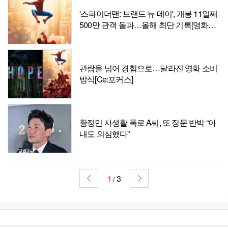
'스파이더맨: 브랜드 뉴 데이', 개봉 11일째
500만 관객 돌파…올해 최단 기록[영화랭
킹]
관람을 넘어 경험으로…달라진 영화 소비
방식[Ce:포커스]
황정민 사생활 폭로 A씨, 또 장문 반박 “아
내도 의심했다”
1
3
/