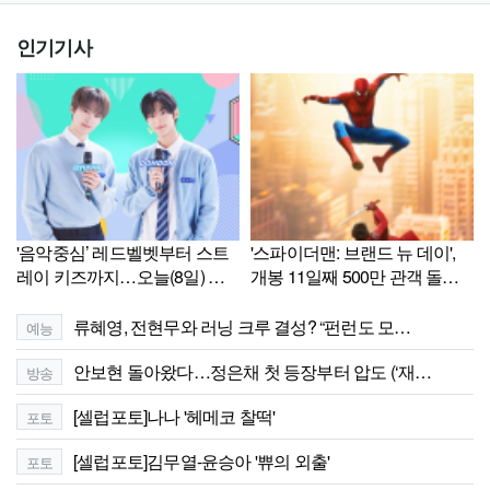
인기기사
'음악중심’ 레드벨벳부터 스트
'스파이더맨: 브랜드 뉴 데이',
레이 키즈까지…오늘(8일) 화
개봉 11일째 500만 관객 돌
려한 라인업[Ce:스포]
파…올해 최단 기록[영화랭킹]
류혜영, 전현무와 러닝 크루 결성? “펀런도 모…
예능
안보현 돌아왔다…정은채 첫 등장부터 압도 (‘재…
방송
[셀럽포토]나나 '헤메코 찰떡'
포토
[셀럽포토]김무열-윤승아 '쀼의 외출'
포토