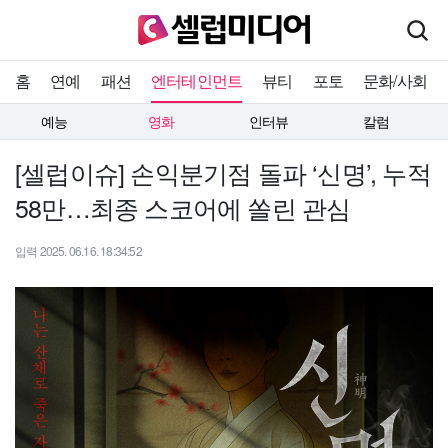
홈
연예
패션
엔터테인먼트
뷰티
포토
문화/사회
예능
영화
인터뷰
칼럼
[셀럽이슈] 손익분기점 돌파 ‘신명’, 누적
58만…최종 스코어에 쏠린 관심
입력 2025. 06.16. 18:34:52