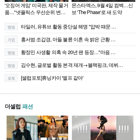
'오징어 게임' 미국판, 제작 물거
몬스타엑스, 9월 4일 컴백…신
품…"넷플릭스 우선순위 변동"
보 'The Phase'로 새 도약
[Ce:월드뷰]
타일러, 유튜브 활동 중단설 해명 "압박 때문 …
방송
홍서범·조갑경, 아들 불륜 이혼 속 밝은 근황 …
가요
황정민 사생활 의혹 속 20년 팬 등장…"마음 …
방송
김수현, 글로벌 활동 본격 재개→블랙핑크, 데뷔…
방송
[셀럽포토]휴닝카이 '엘프 같아'
포토
더셀럽
패션