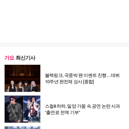
가요
최신기사
블랙핑크, 국중박 팬 이벤트 진행…데뷔
10주년 완전체 성사 [종합]
스컬&하하, 밀양 가뭄 속 공연 논란 사과
“출연료 전액 기부”