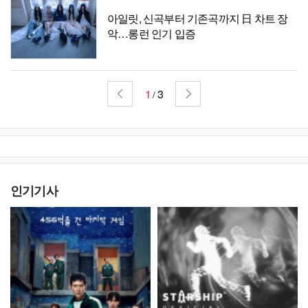
아일릿, 신곡부터 기존곡까지 日 차트 장
악…롱런 인기 입증
1
3
/
인기기사