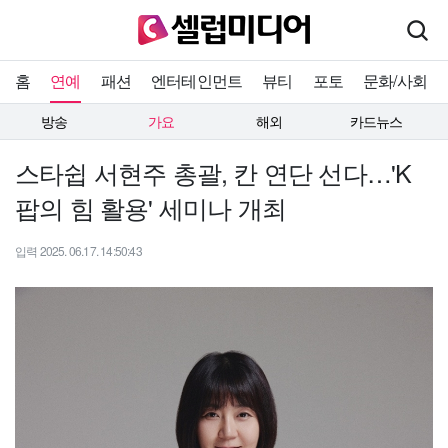
홈
연예
패션
엔터테인먼트
뷰티
포토
문화/사회
방송
가요
해외
카드뉴스
스타쉽 서현주 총괄, 칸 연단 선다…'K
팝의 힘 활용' 세미나 개최
입력 2025. 06.17. 14:50:43