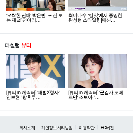
'오싹한 연애' 박은빈, '귀신 보
최미나수, '킬잇'에서 증명한
는 재벌' 천여리…
완성형 스타일링[패션…
더셀럽
뷰티
[뷰티 in 캐릭터] '재벌X형사'
[뷰티 in 캐릭터] '군검사 도베
안보현 "탕후루…
르만' 조보아 "…
회사소개
개인정보처리방침
이용약관
PC버전