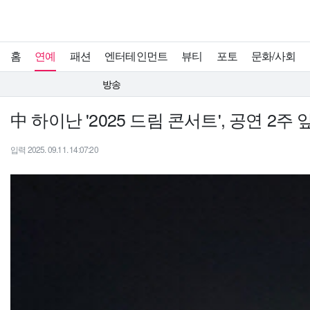
홈
연예
패션
엔터테인먼트
뷰티
포토
문화/사회
방송
中 하이난 '2025 드림 콘서트', 공연 2주
입력 2025. 09.11. 14:07:20