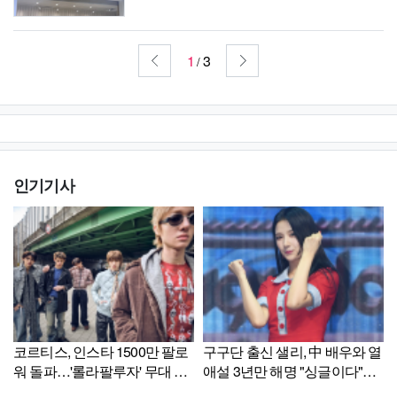
1
3
/
인기기사
코르티스, 인스타 1500만 팔로
구구단 출신 샐리, 中 배우와 열
워 돌파…'롤라팔루자' 무대 후
애설 3년만 해명 "싱글이다"
상승세
[Ce:월드뷰]