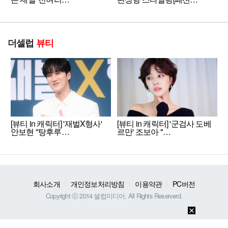
더셀럽
뷰티
[뷰티 in 캐릭터] '재벌X형사'
[뷰티 in 캐릭터] '군검사 도베
안보현 "탕후루…
르만' 조보아 "…
회사소개
개인정보처리방침
이용약관
PC버전
Copyright ⓒ 2014 셀럽미디어. All Rights Reserverd.