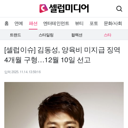
홈
연예
패션
엔터테인먼트
뷰티
포토
문화/사회
트랜드
스타일링
컬렉션
스타
[셀럽이슈] 김동성, 양육비 미지급 징역
4개월 구형…12월 10일 선고
입력 2025. 11.14. 13:59:16