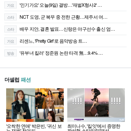
'인기가요' 오늘(9일) 결방…'재벌X형사2' …
가요
NCT 도영, 군 복무 중 전한 근황…제주서 여…
스타
배우 지안, 결혼 발표…신랑은 야구선수 출신 엄…
스타
리센느, 'Pretty Girl'로 음악방송 트…
가요
'유부녀 킬러' 정준원 논란 타격 無…9.4% …
방송
더셀럽
패션
'오싹한 연애' 박은빈, '귀신 보
최미나수, '킬잇'에서 증명한
는 재벌' 천여리…
완성형 스타일링[패션…