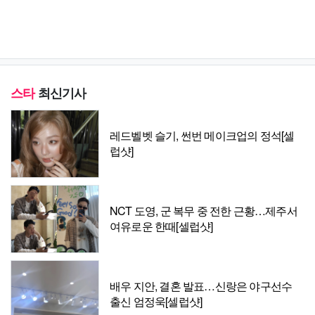
스타
최신기사
레드벨벳 슬기, 썬번 메이크업의 정석[셀
럽샷]
NCT 도영, 군 복무 중 전한 근황…제주서
여유로운 한때[셀럽샷]
배우 지안, 결혼 발표…신랑은 야구선수
출신 엄정욱[셀럽샷]