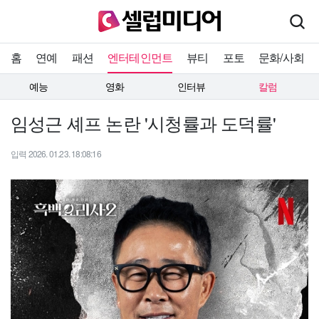
홈
연예
패션
엔터테인먼트
뷰티
포토
문화/사회
예능
영화
인터뷰
칼럼
임성근 셰프 논란 '시청률과 도덕률'
입력 2026. 01.23. 18:08:16