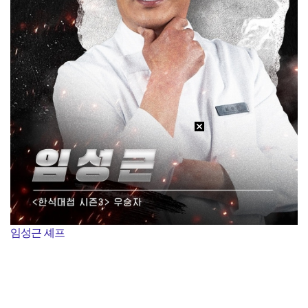
임성근 셰프