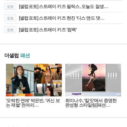
[셀럽포토] 스트레이 키즈 필릭스, 오늘도 잘생…
포토
[셀럽포토] 스트레이 키즈 현진 '디스 앤드 댓…
포토
[셀럽포토] 스트레이 키즈 '컴백'
포토
더셀럽
패션
'오싹한 연애' 박은빈, '귀신 보
최미나수, '킬잇'에서 증명한
는 재벌' 천여리…
완성형 스타일링[패션…