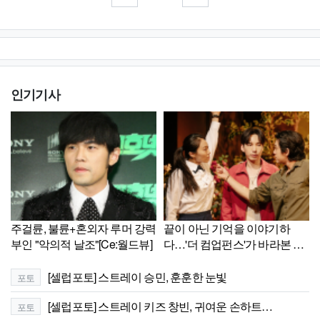
인기기사
주걸륜, 불륜+혼외자 루머 강력
끝이 아닌 기억을 이야기하
부인 "악의적 날조"[Ce:월드뷰]
다…'더 컴업펀스'가 바라본 삶
의 흔적[리뷰]
[셀럽포토] 스트레이 승민, 훈훈한 눈빛
포토
[셀럽포토] 스트레이 키즈 창빈, 귀여운 손하트…
포토