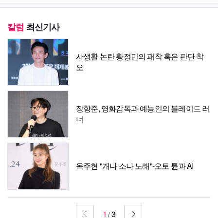
칼럼
최신기사
사생활 논란 황정민의 패착 혹은 판단 착
오
장항준, 영화감독과 예능인의 블레이드 러
너
옥주현 "개나 소나 노래"-오토 튠과 AI
1
3
/