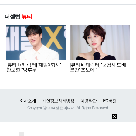
더셀럽
뷰티
[뷰티 in 캐릭터] '재벌X형사'
[뷰티 in 캐릭터] '군검사 도베
안보현 "탕후루…
르만' 조보아 "…
회사소개
개인정보처리방침
이용약관
PC버전
Copyright ⓒ 2014 셀럽미디어. All Rights Reserverd.