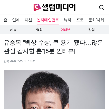
홈
연예
패션
엔터테인먼트
뷰티
포토
문화/사회
예능
영화
인터뷰
칼럼
유승목 "백상 수상, 큰 용기 됐다…많은
관심 감사할 뿐"[5분 인터뷰]
입력 2026. 05.27. 15:17:52