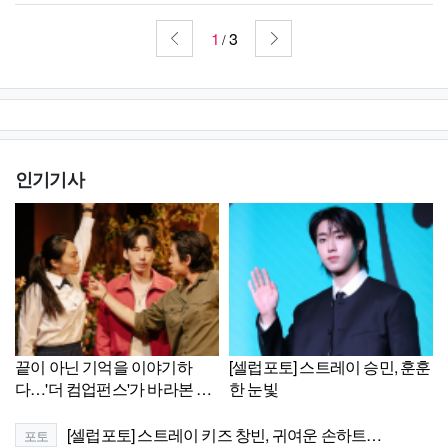
1
3
/
인기기사
끝이 아닌 기억을 이야기하
[셀럽포토] 스트레이 승민, 훈훈
다…'더 컴업펀스'가 바라본 삶
한 눈빛
의 흔적[리뷰]
[셀럽포토] 스트레이 키즈 창빈, 귀여운 손하트…
포토