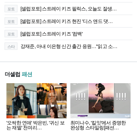
[셀럽포토] 스트레이 키즈 필릭스, 오늘도 잘생…
포토
[셀럽포토] 스트레이 키즈 현진 '디스 앤드 댓…
포토
[셀럽포토] 스트레이 키즈 '컴백'
포토
강재준, 아내 이은형 신간 출간 응원…"읽고 소…
스타
더셀럽
패션
'오싹한 연애' 박은빈, '귀신 보
최미나수, '킬잇'에서 증명한
는 재벌' 천여리…
완성형 스타일링[패션…