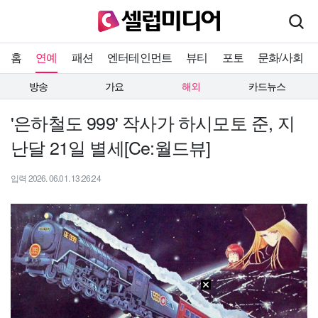
홈
연예
패션
엔터테인먼트
뷰티
포토
문화/사회
방송
가요
해외
카드뉴스
'은하철도 999' 작사가 하시모토 준, 지
난달 21일 별세[Ce:월드뷰]
입력 2026. 06.01. 13:26:24