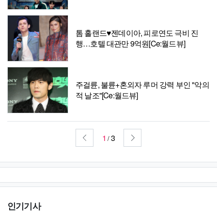
톰 홀랜드♥젠데이아, 피로연도 극비 진
행…호텔 대관만 9억원[Ce:월드뷰]
주걸륜, 불륜+혼외자 루머 강력 부인 "악의
적 날조"[Ce:월드뷰]
1
3
/
인기기사