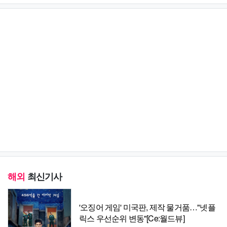
해외
최신기사
'오징어 게임' 미국판, 제작 물거품…"넷플
릭스 우선순위 변동"[Ce:월드뷰]