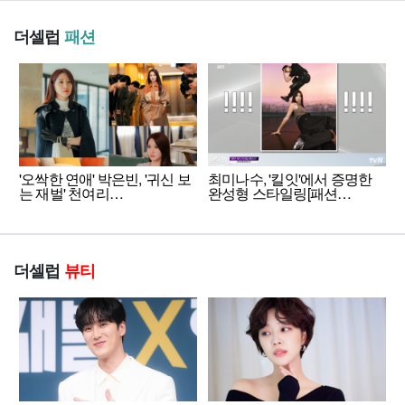
더셀럽
패션
'오싹한 연애' 박은빈, '귀신 보
최미나수, '킬잇'에서 증명한
는 재벌' 천여리…
완성형 스타일링[패션…
더셀럽
뷰티