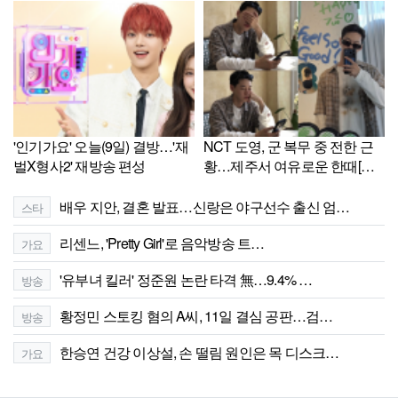
'인기가요' 오늘(9일) 결방…'재
NCT 도영, 군 복무 중 전한 근
벌X형사2' 재방송 편성
황…제주서 여유로운 한때[셀
럽샷]
배우 지안, 결혼 발표…신랑은 야구선수 출신 엄…
스타
리센느, 'Pretty Girl'로 음악방송 트…
가요
'유부녀 킬러' 정준원 논란 타격 無…9.4% …
방송
황정민 스토킹 혐의 A씨, 11일 결심 공판…검…
방송
한승연 건강 이상설, 손 떨림 원인은 목 디스크…
가요