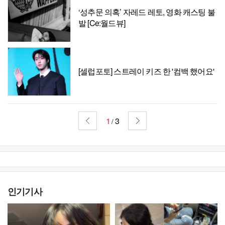
‘성추문 의혹’ 자레드 레토, 영화 캐스팅 불
발 [Ce:월드뷰]
[셀럽포토] 스트레이 키즈 한 '컴백 했어요'
1
3
/
인기기사