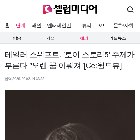
홈
연예
패션
엔터테인먼트
뷰티
포토
문화/사회
방송
가요
해외
카드뉴스
테일러 스위프트, '토이 스토리5' 주제가
부른다 "오랜 꿈 이뤄져"[Ce:월드뷰]
입력 2026. 06.02. 14:33:22