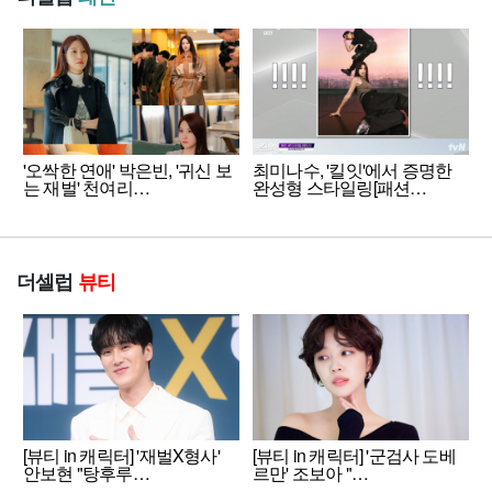
'오싹한 연애' 박은빈, '귀신 보
최미나수, '킬잇'에서 증명한
는 재벌' 천여리…
완성형 스타일링[패션…
더셀럽
뷰티
[뷰티 in 캐릭터] '재벌X형사'
[뷰티 in 캐릭터] '군검사 도베
안보현 "탕후루…
르만' 조보아 "…