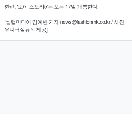
한편, '토이 스토리5'는 오는 17일 개봉한다.
[셀럽미디어 임예빈 기자 news@fashionmk.co.kr / 사진=
유니버설뮤직 제공]