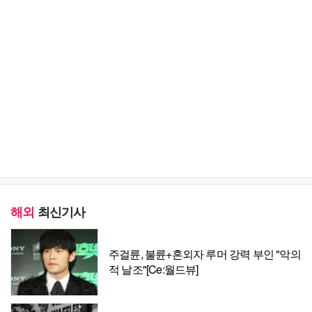
해외
최신기사
주걸륜, 불륜+혼외자 루머 강력 부인 "악의
적 날조"[Ce:월드뷰]