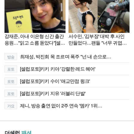
강재준, 아내 이은형 신간 출간
서수민, '김부장' 대박 후 사인
응원…"읽고 소름 돋았다"[셀럽
만들었다…팬들 "너무 귀엽다"
샷]
[셀럽샷]
최재성, 박진희 목 조르며 폭주 "넌 내 손으로…
방송
[셀럽포토]키키 키야 '강렬한 레드 헤어'
포토
[셀럽포토]키키 수이 '애교만점 윙크'
포토
[셀럽포토]키키 지유 '러블리 단발'
포토
제니, 방송 출연 없이 2주 연속 '엠카' 1위…
가요
더셀럽
패션