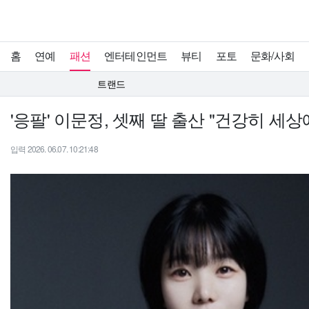
홈
연예
패션
엔터테인먼트
뷰티
포토
문화/사회
트랜드
'응팔' 이문정, 셋째 딸 출산 "건강히 세
입력 2026. 06.07. 10:21:48