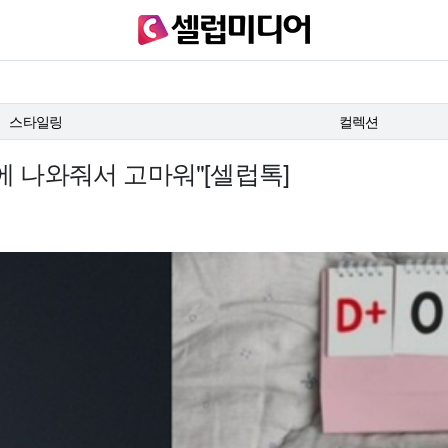
스타일링
컬렉션
상에 나와줘서 고마워"[셀럽톡]