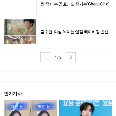
뭘 좀 아는 공효진도 즐기는`Cheap Chic`
김수현, 여심 녹이는 엔젤 베이비펌 변신
1
3
/
인기기사