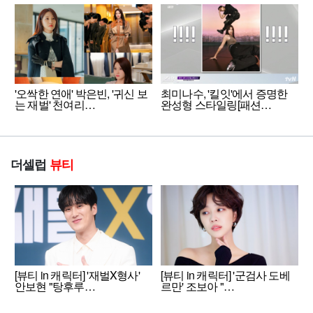
'오싹한 연애' 박은빈, '귀신 보
최미나수, '킬잇'에서 증명한
는 재벌' 천여리…
완성형 스타일링[패션…
더셀럽
뷰티
[뷰티 in 캐릭터] '재벌X형사'
[뷰티 in 캐릭터] '군검사 도베
안보현 "탕후루…
르만' 조보아 "…