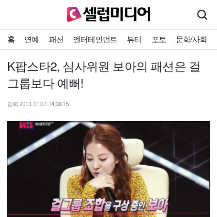
홈
연예
패션
엔터테인먼트
뷰티
포토
문화/사회
K팝스타2, 심사위원 보아의 패션은 걸
그룹보다 예뻐!
입력 2013. 01.07. 14:38:15