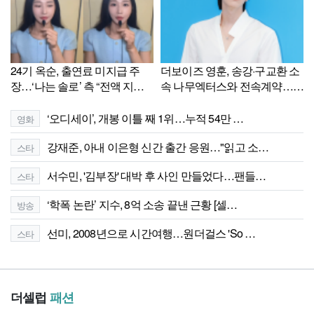
24기 옥순, 출연료 미지급 주
더보이즈 영훈, 송강·구교환 소
장…‘나는 솔로’ 측 “전액 지급
속 나무엑터스와 전속계약…배
완료”
우 활동 시작
‘오디세이’, 개봉 이틀 째 1위…누적 54만 …
영화
강재준, 아내 이은형 신간 출간 응원…"읽고 소…
스타
서수민, '김부장' 대박 후 사인 만들었다…팬들…
스타
‘학폭 논란’ 지수, 8억 소송 끝낸 근황 [셀…
방송
선미, 2008년으로 시간여행…원더걸스 'So …
스타
더셀럽
패션