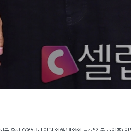
산구 용산 CGV에서 열린 영화 '태양의 노래'(감독 조영준)