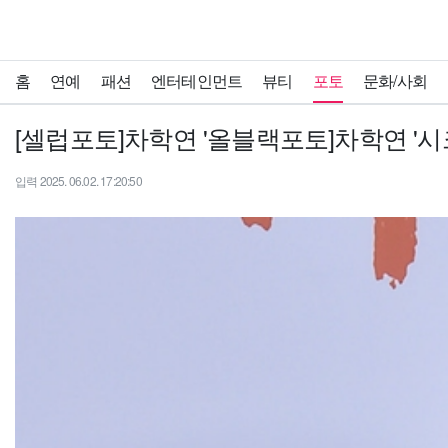
홈
연예
패션
엔터테인먼트
뷰티
포토
문화/사회
[셀럽포토]차학연 '올블랙포토]차학연 '시
입력 2025. 06.02. 17:20:50