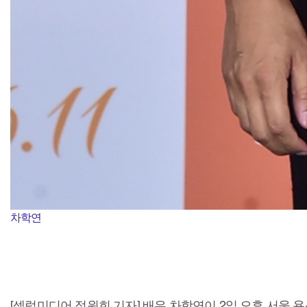
차학연
[셀럽미디어 정원희 기자] 배우 차학연이 2일 오후 서울 용