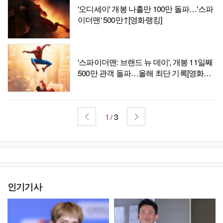
'오디세이' 개봉 나흘만 100만 돌파…'스파
이더맨' 500만↑[영화랭킹]
'스파이더맨: 브랜드 뉴 데이', 개봉 11일째
500만 관객 돌파…올해 최단 기록[영화랭
킹]
1
3
/
인기기사