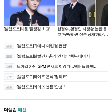
[셀럽포토]태용 '잘생김 최고'
한정수, 황정민 사생활 논란 옹
호 "떳떳하면 신분 공개하라"
[셀럽이슈]
[셀럽포토]최예나 '마린걸 컨셉''
포토
[셀럽포토]볼빨간사춘기 안지영 '행복 에너지'
포토
브아걸 가인, 2PM 콘서트 찾았다…멤버들과 백…
스타
[셀럽포토]라이즈 은석 '떨려요'
포토
[셀럽포토]라이즈 앤톤 '안녕~'
포토
더셀럽
패션