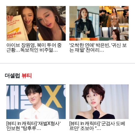
아이브 장원영, 북미 투어 중
'오싹한 연애' 박은빈, '귀신 보
근황…독보적인 비주얼…
는 재벌' 천여리…
더셀럽
뷰티
[뷰티 in 캐릭터] '재벌X형사'
[뷰티 in 캐릭터] '군검사 도베
안보현 "탕후루…
르만' 조보아 "…