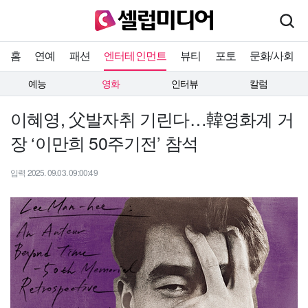
홈
연예
패션
엔터테인먼트
뷰티
포토
문화/사회
예능
영화
인터뷰
칼럼
이혜영, 父발자취 기린다…韓영화계 거
장 ‘이만희 50주기전’ 참석
입력 2025. 09.03. 09:00:49