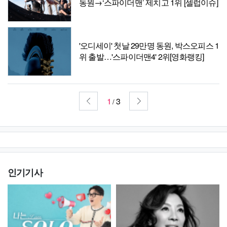
동원→‘스파이더맨’ 제치고 1위 [셀럽이슈]
'오디세이' 첫날 29만명 동원, 박스오피스 1
위 출발…'스파이더맨4' 2위[영화랭킹]
1
3
/
인기기사