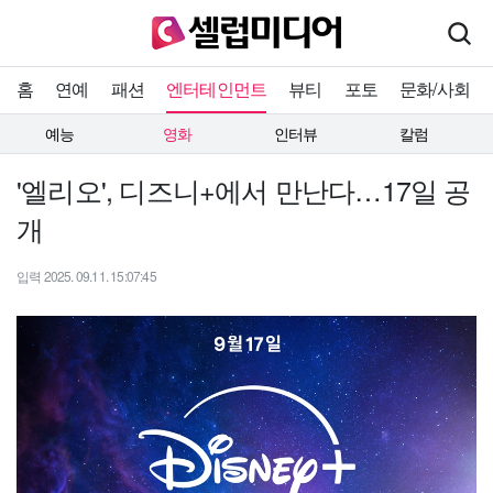
홈
연예
패션
엔터테인먼트
뷰티
포토
문화/사회
예능
영화
인터뷰
칼럼
'엘리오', 디즈니+에서 만난다…17일 공
개
입력 2025. 09.11. 15:07:45