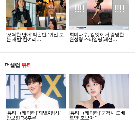
'오싹한 연애' 박은빈, '귀신 보
최미나수, '킬잇'에서 증명한
는 재벌' 천여리…
완성형 스타일링[패션…
더셀럽
뷰티
[뷰티 in 캐릭터] '재벌X형사'
[뷰티 in 캐릭터] '군검사 도베
안보현 "탕후루…
르만' 조보아 "…