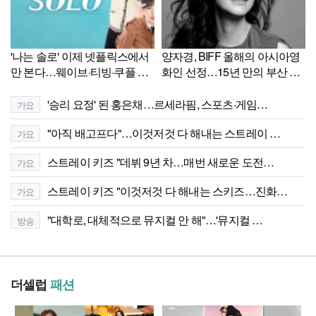
'나는 솔로' 이제 넷플릭스에서
양자경, BIFF 올해의 아시아영
만 본다…웨이브·티빙·쿠플 서
화인 선정…15년 만의 부산 나
비스 종료
들이
'승리 요정' 된 홍은채…르세라핌, 스포츠·게임…
가요
"아직 배고프다"…이것저것 다 해내는 스트레이 …
가요
스트레이 키즈 "데뷔 9년 차…매번 새로운 도전…
가요
스트레이 키즈 "이것저것 다 해내는 스키즈…진화…
가요
"대학로, 대체적으로 뮤지컬 안 해"…'뮤지컬 …
방송
더셀럽
패션