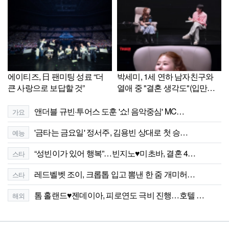
에이티즈, 日 팬미팅 성료 “더
박세미, 1세 연하 남자친구와
큰 사랑으로 보답할 것”
열애 중 "결혼 생각도"(입만열
면)[셀럽캡처]
앤더블 규빈·투어스 도훈 '쇼! 음악중심' MC…
가요
'금타는 금요일' 정서주, 김용빈 상대로 첫 승…
예능
“성빈이가 있어 행복”…빈지노♥미초바, 결혼 4…
스타
레드벨벳 조이, 크롭톱 입고 뽐낸 한 줌 개미허…
스타
톰 홀랜드♥젠데이아, 피로연도 극비 진행…호텔 …
해외