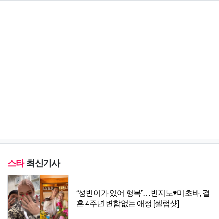
스타
최신기사
“성빈이가 있어 행복”…빈지노♥미초바, 결
혼 4주년 변함없는 애정 [셀럽샷]