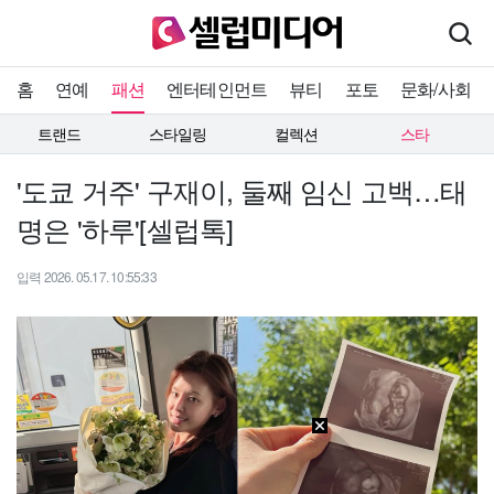
홈
연예
패션
엔터테인먼트
뷰티
포토
문화/사회
트랜드
스타일링
컬렉션
스타
'도쿄 거주' 구재이, 둘째 임신 고백…태
명은 '하루'[셀럽톡]
입력 2026. 05.17. 10:55:33