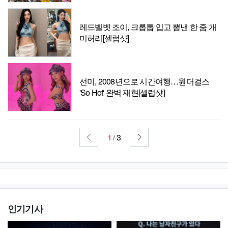
레드벨벳 조이, 크롭톱 입고 뽐낸 한 줌 개
미허리[셀럽샷]
선미, 2008년으로 시간여행…원더걸스
'So Hot' 완벽 재현[셀럽샷]
1
3
/
인기기사