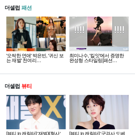
더셀럽
패션
'오싹한 연애' 박은빈, '귀신 보
최미나수, '킬잇'에서 증명한
는 재벌' 천여리…
완성형 스타일링[패션…
더셀럽
뷰티
[뷰티 in 캐릭터] '재벌X형사'
[뷰티 in 캐릭터] '군검사 도베