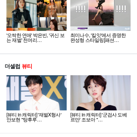
'오싹한 연애' 박은빈, '귀신 보
최미나수, '킬잇'에서 증명한
는 재벌' 천여리…
완성형 스타일링[패션…
더셀럽
뷰티
[뷰티 in 캐릭터] '재벌X형사'
[뷰티 in 캐릭터] '군검사 도베
안보현 "탕후루…
르만' 조보아 "…