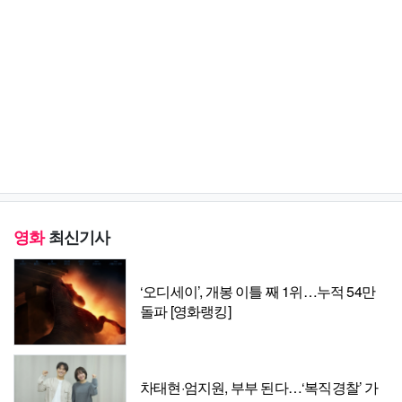
영화
최신기사
‘오디세이’, 개봉 이틀 째 1위…누적 54만
돌파 [영화랭킹]
차태현·엄지원, 부부 된다…‘복직경찰’ 가