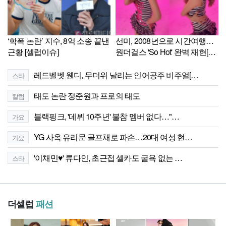
‘학폭 논란’ 지수, 8억 소송 끝낸
선미, 2008년으로 시간여행…
근황 [셀럽이슈]
원더걸스 'So Hot' 완벽 재현[셀
럽샷]
레드벨벳 웬디, 무더위 날리는 인어공주 비주얼[…
스타
태도 논란 정준원과 프로의 태도
칼럼
블랙핑크, '데뷔 10주년' 불참 멤버 없다…"…
가요
YG 사옥 유리문 골프채로 파손…20대 여성 현…
가요
'이채민♥' 류다인, 초근접 셀카도 굴욕 없는 …
스타
더셀럽
패션