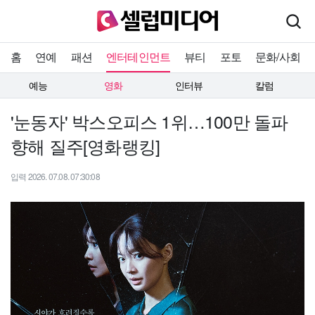
홈
연예
패션
엔터테인먼트
뷰티
포토
문화/사회
예능
영화
인터뷰
칼럼
'눈동자' 박스오피스 1위…100만 돌파
향해 질주[영화랭킹]
입력 2026. 07.08. 07:30:08