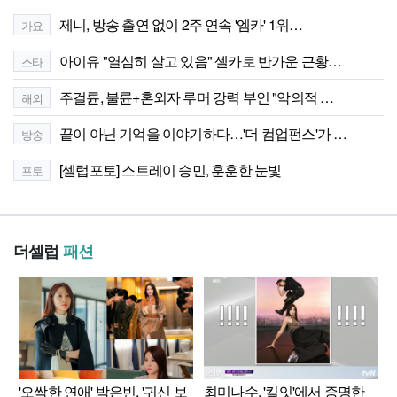
제니, 방송 출연 없이 2주 연속 '엠카' 1위…
가요
아이유 "열심히 살고 있음" 셀카로 반가운 근황…
스타
주걸륜, 불륜+혼외자 루머 강력 부인 "악의적 …
해외
끝이 아닌 기억을 이야기하다…'더 컴업펀스'가 …
방송
[셀럽포토] 스트레이 승민, 훈훈한 눈빛
포토
더셀럽
패션
'오싹한 연애' 박은빈, '귀신 보
최미나수, '킬잇'에서 증명한