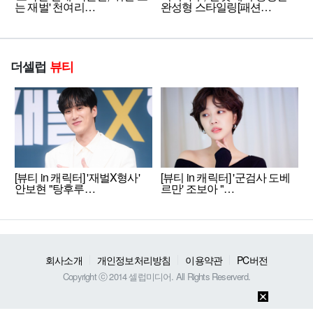
는 재벌' 천여리…
완성형 스타일링[패션…
더셀럽
뷰티
[뷰티 in 캐릭터] '재벌X형사'
[뷰티 in 캐릭터] '군검사 도베
안보현 "탕후루…
르만' 조보아 "…
회사소개
개인정보처리방침
이용약관
PC버전
Copyright ⓒ 2014 셀럽미디어. All Rights Reserverd.