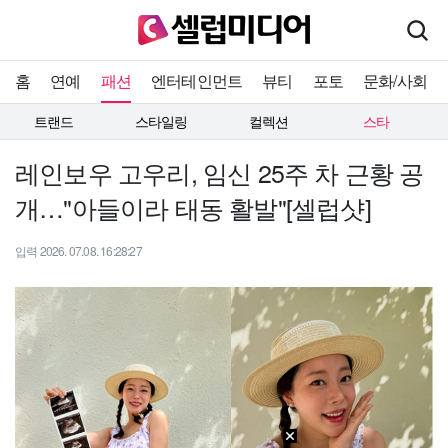
홈
연예
패션
엔터테인먼트
뷰티
포토
문화/사회
트랜드
스타일링
컬렉션
스타
레인보우 고우리, 임신 25주 차 근황 공
개…"아들이라 태동 활발"[셀럽샷]
입력 2026. 07.08. 16:28:27