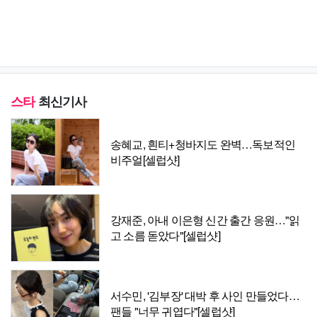
스타
최신기사
송혜교, 흰티+청바지도 완벽…독보적인
비주얼[셀럽샷]
강재준, 아내 이은형 신간 출간 응원…"읽
고 소름 돋았다"[셀럽샷]
서수민, '김부장' 대박 후 사인 만들었다…
팬들 "너무 귀엽다"[셀럽샷]