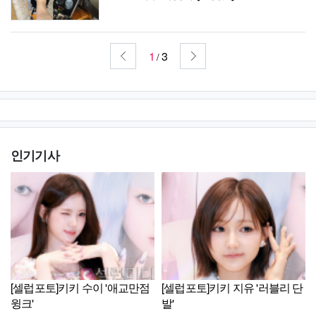
1
3
/
인기기사
[셀럽포토]키키 수이 '애교만점
[셀럽포토]키키 지유 '러블리 단
윙크'
발'