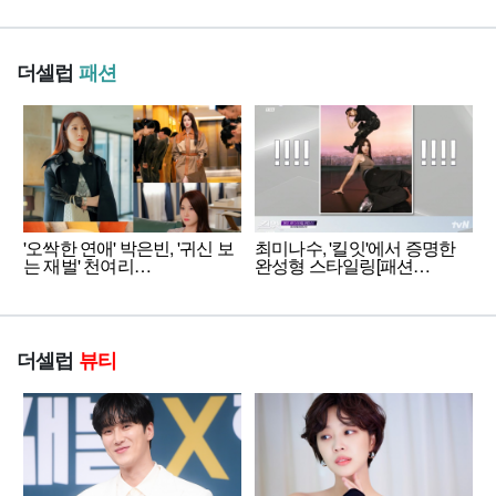
더셀럽
패션
'오싹한 연애' 박은빈, '귀신 보
최미나수, '킬잇'에서 증명한
는 재벌' 천여리…
완성형 스타일링[패션…
더셀럽
뷰티