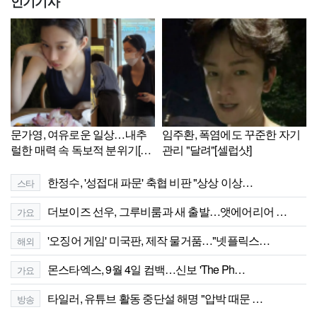
인기기사
문가영, 여유로운 일상…내추
임주환, 폭염에도 꾸준한 자기
럴한 매력 속 독보적 분위기[셀
관리 "달려"[셀럽샷]
럽샷]
한정수, '성접대 파문' 축협 비판 "상상 이상…
스타
더보이즈 선우, 그루비룸과 새 출발…앳에어리어 …
가요
'오징어 게임' 미국판, 제작 물거품…"넷플릭스…
해외
몬스타엑스, 9월 4일 컴백…신보 'The Ph…
가요
타일러, 유튜브 활동 중단설 해명 "압박 때문 …
방송