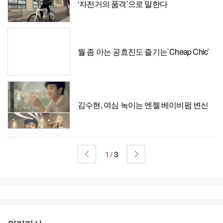
‘자전거의 품격’으로 말한다
뭘 좀 아는 공효진도 즐기는`Cheap Chic`
김수현, 여심 녹이는 엔젤 베이비펌 변신
1
3
/