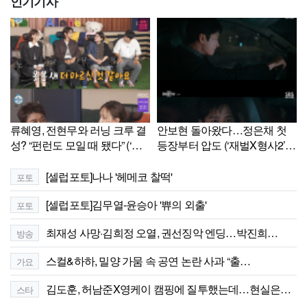
인기기사
류혜영, 전현무와 러닝 크루 결
안보현 돌아왔다…정은채 첫
성? “펀런도 모일 때 됐다” (‘나
등장부터 압도 (‘재벌X형사2’)
혼산’)[셀럽캡처]
[종합]
[셀럽포토]나나 '헤메코 찰떡'
포토
[셀럽포토]김무열-윤승아 '쀼의 외출'
포토
최재성 사망·김희정 오열, 권선징악 엔딩…박진희…
방송
스컬&하하, 밀양 가뭄 속 공연 논란 사과 “출…
가요
김도훈, 허남준X영케이 캠핑에 질투했는데…현실은…
스타