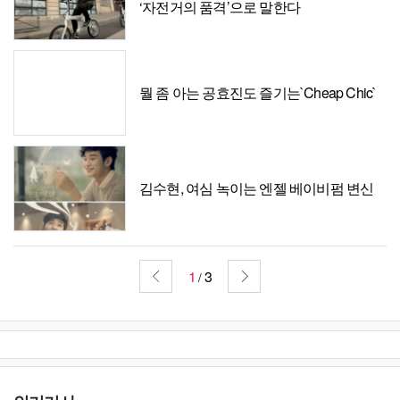
‘자전거의 품격’으로 말한다
뭘 좀 아는 공효진도 즐기는`Cheap Chic`
김수현, 여심 녹이는 엔젤 베이비펌 변신
1
3
/