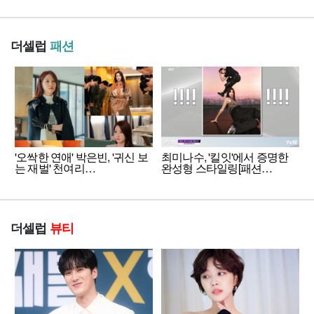
더셀럽
패션
'오싹한 연애' 박은빈, '귀신 보
최미나수, '킬잇'에서 증명한
는 재벌' 천여리…
완성형 스타일링[패션…
더셀럽
뷰티