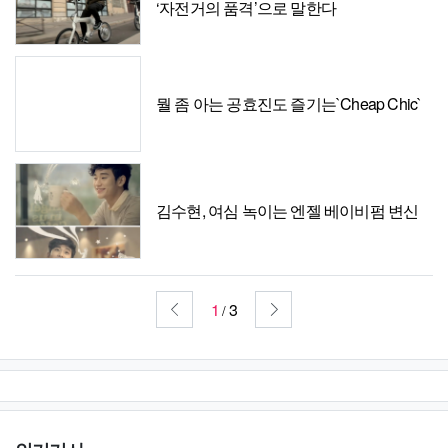
‘자전거의 품격’으로 말한다
뭘 좀 아는 공효진도 즐기는`Cheap Chic`
김수현, 여심 녹이는 엔젤 베이비펌 변신
1
3
/