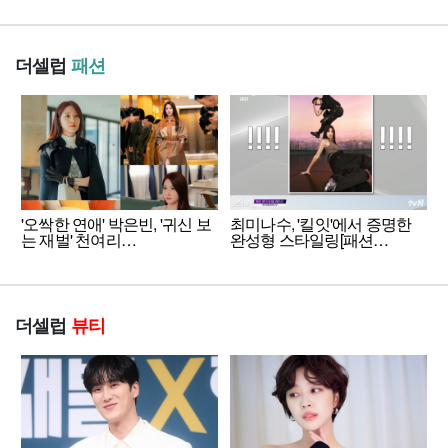
더셀럽
패션
'오싹한 연애' 박은빈, '귀신 보
최미나수, '킬잇'에서 증명한
는 재벌' 천여리…
완성형 스타일링[패션…
더셀럽
뷰티