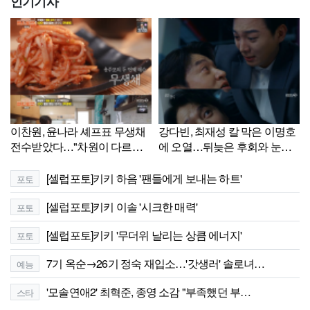
인기기사
이찬원, 윤나라 셰프표 무생채
강다빈, 최재성 칼 막은 이명호
전수받았다…"차원이 다르다"
에 오열…뒤늦은 후회와 눈물
감탄('편스토랑')[셀럽캡처]
('붉은진주')[셀럽캡처]
[셀럽포토]키키 하음 '팬들에게 보내는 하트'
포토
[셀럽포토]키키 이솔 '시크한 매력'
포토
[셀럽포토]키키 '무더위 날리는 상큼 에너지'
포토
7기 옥순→26기 정숙 재입소…'갓생러' 솔로녀…
예능
'모솔연애2' 최혁준, 종영 소감 "부족했던 부…
스타