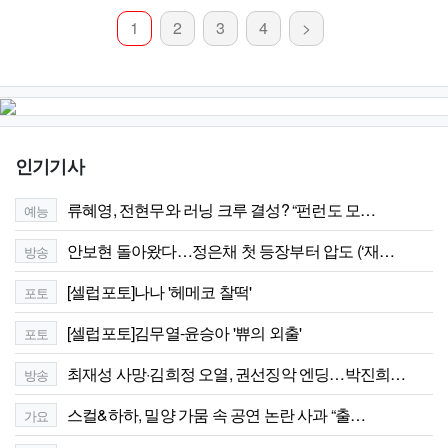
1
2
3
4
>
인기기사
류혜영, 전현무와 러닝 크루 결성? “펀런도 모…
예능
안보현 돌아왔다…정은채 첫 등장부터 압도 (‘재…
방송
[셀럽포토]나나 '헤메코 찰떡'
포토
[셀럽포토]김무열-윤승아 '쀼의 외출'
포토
최재성 사망·김희정 오열, 권선징악 엔딩…박진희…
방송
스컬&하하, 밀양 가뭄 속 공연 논란 사과 “출…
가요