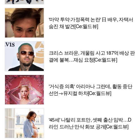
'마약 투약·가정폭력 논란' 日 배우, 자택서
숨진 채 발견[Ce:월드뷰]
크리스 브라운, 개물림 사고 187억 배상 판
결에 불복…재심 요청[Ce:월드뷰]
'거식증 의혹' 아리아나 그란데, 활동 중단
선언→뮤지컬 하차[Ce:월드뷰]
'45세' 나탈리 포트만, 셋째 출산 임박…D
라인 드러난 만삭 화보 공개[Ce:월드뷰]