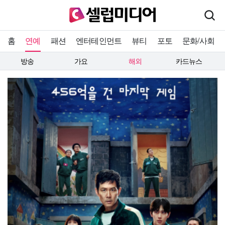
홈
연예
패션
엔터테인먼트
뷰티
포토
문화/사회
방송
가요
해외
카드뉴스