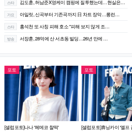
김도훈, 허남준X영케이 캠핑에 질투했는데…현실은…
스타
아일릿, 신곡부터 기존곡까지 日 차트 장악…롱런…
가요
홍석천 또 사칭 피해 호소 "피해 보지 않게 조…
스타
서장훈, 28억에 산 서초동 빌딩…26년 만에 …
방송
포토
포토
[셀럽포토]나나 '헤메코 찰떡'
[셀럽포토]휴닝카이 '엘프 