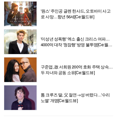
'원스' 주인공 글렌 한사드, 오토바이 사고
로 사망…향년 56세[Ce:월드뷰]
'미성년 성폭행' 엑소 출신 크리스 여파…
4000억 대작 '청잠행' 방영 불투명[Ce:월드
뷰]
구준엽, 故 서희원 200억 호화 주택 상속…
두 자녀와 공동 소유[Ce:월드뷰]
톰 크루즈 딸, 父 절연→성 버렸다…'수리
노엘' 개명[Ce:월드뷰]