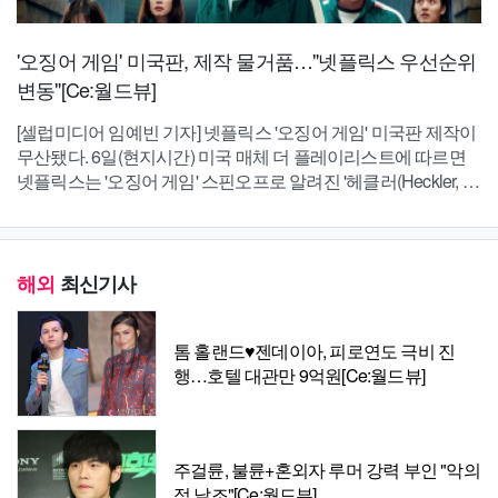
'오징어 게임' 미국판, 제작 물거품…"넷플릭스 우선순위
변동"[Ce:월드뷰]
[셀럽미디어 임예빈 기자] 넷플릭스 '오징어 게임' 미국판 제작이
무산됐다. 6일(현지시간) 미국 매체 더 플레이리스트에 따르면
넷플릭스는 '오징어 게임' 스핀오프로 알려진 '헤클러(Heckler, 가
제)' …
해외
최신기사
톰 홀랜드♥젠데이아, 피로연도 극비 진
행…호텔 대관만 9억원[Ce:월드뷰]
주걸륜, 불륜+혼외자 루머 강력 부인 "악의
적 날조"[Ce:월드뷰]