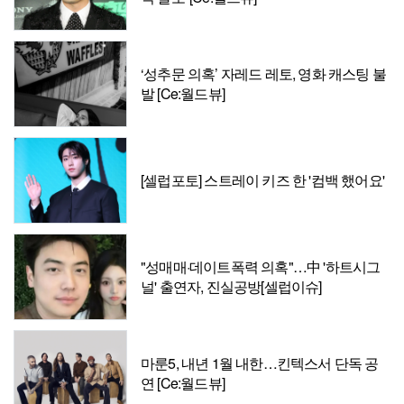
‘성추문 의혹’ 자레드 레토, 영화 캐스팅 불
발 [Ce:월드뷰]
[셀럽포토] 스트레이 키즈 한 '컴백 했어요'
"성매매·데이트폭력 의혹"…中 '하트시그
널' 출연자, 진실공방[셀럽이슈]
마룬5, 내년 1월 내한…킨텍스서 단독 공
연 [Ce:월드뷰]