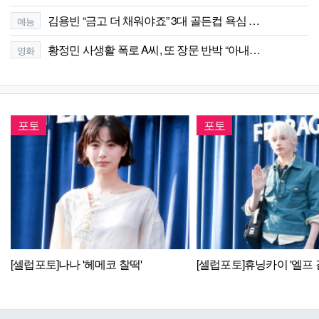
김용빈 “금고 더 채워야죠” 3대 골든컵 욕심 …
예능
황정민 사생활 폭로 A씨, 또 장문 반박 “아내…
영화
포토
포토
[셀럽포토]나나 '헤메코 찰떡'
[셀럽포토]휴닝카이 '엘프 