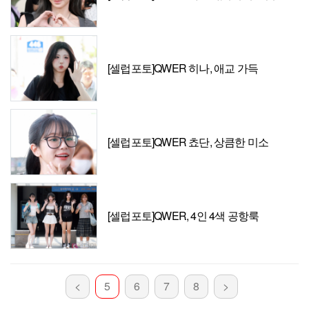
[셀럽포토]QWER 히나, 애교 가득
[셀럽포토]QWER 쵸단, 상큼한 미소
[셀럽포토]QWER, 4인 4색 공항룩
<
5
6
7
8
>