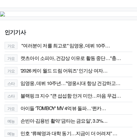
인기기사
"여러분이 저를 최고로" 임영웅, 데뷔 10주…
가요
캣츠아이 소피아, 건강상 이유로 활동 중단…"충…
가요
'2026 케이 월드 드림 어워즈' 인기상 여자…
가요
임영웅, 데뷔 10주년…"영웅시대 항상 건강하고…
스타
블랙핑크 지수 "큰 섭섭함 안겨 미안…마음 무겁…
스타
아이들 'TOMBOY' MV 4억뷰 돌파…'퀸카…
가요
손빈아·김용빈 활약 '금타는 금요일', 3.3%…
예능
민호 “류혜영과 대학 동기…지금이 더 어려져” …
예능