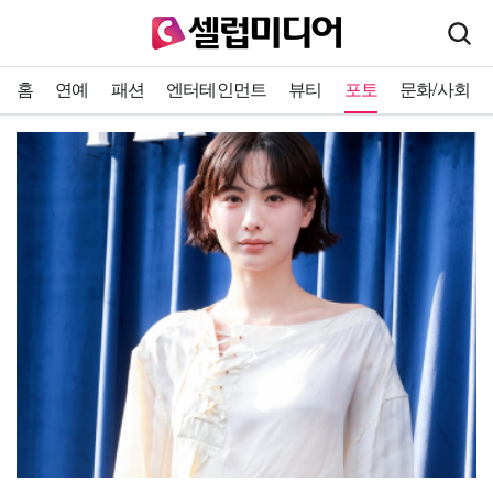
홈
연예
패션
엔터테인먼트
뷰티
포토
문화/사회