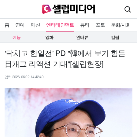
홈
연예
패션
엔터테인먼트
뷰티
포토
문화/사회
예능
영화
인터뷰
칼럼
'닥치고 한일전' PD "韓에서 보기 힘든
日개그 리액션 기대"[셀럽현장]
입력 2026. 06.02. 14:42:40