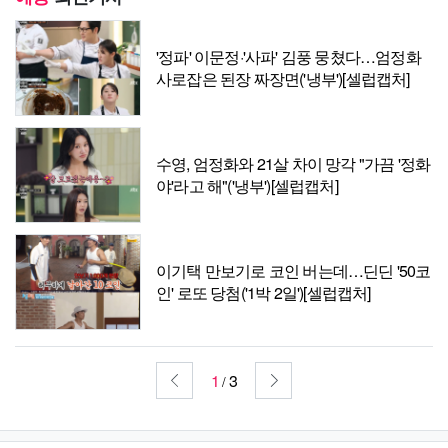
'정파' 이문정·'사파' 김풍 뭉쳤다…엄정화
사로잡은 된장 짜장면('냉부')[셀럽캡처]
수영, 엄정화와 21살 차이 망각 "가끔 '정화
야'라고 해"('냉부')[셀럽캡처]
이기택 만보기로 코인 버는데…딘딘 '50코
인' 로또 당첨('1박 2일')[셀럽캡처]
1
3
/