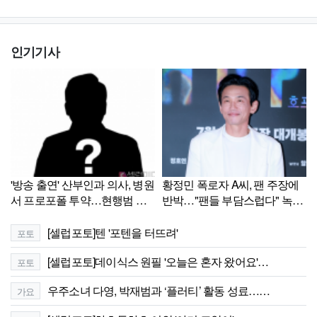
인기기사
'방송 출연' 산부인과 의사, 병원
황정민 폭로자 A씨, 팬 주장에
서 프로포폴 투약…현행범 체
반박…"팬들 부담스럽다" 녹취
포[셀럽이슈]
록 공개
[셀럽포토]텐 '포텐을 터뜨려'
포토
[셀럽포토]데이식스 원필 '오늘은 혼자 왔어요'…
포토
우주소녀 다영, 박재범과 ‘플러티’ 활동 성료……
가요