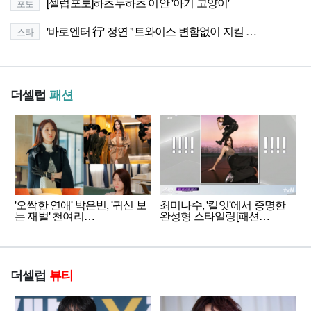
[셀럽포토]하츠투하츠 이안 '아기 고양이'
포토
'바로엔터 行' 정연 "트와이스 변함없이 지킬 …
스타
더셀럽
패션
'오싹한 연애' 박은빈, '귀신 보
최미나수, '킬잇'에서 증명한
는 재벌' 천여리…
완성형 스타일링[패션…
더셀럽
뷰티