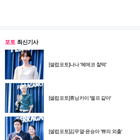
포토
최신기사
[셀럽포토]나나 '헤메코 찰떡'
[셀럽포토]휴닝카이 '엘프 같아'
[셀럽포토]김무열-윤승아 '쀼의 외출'