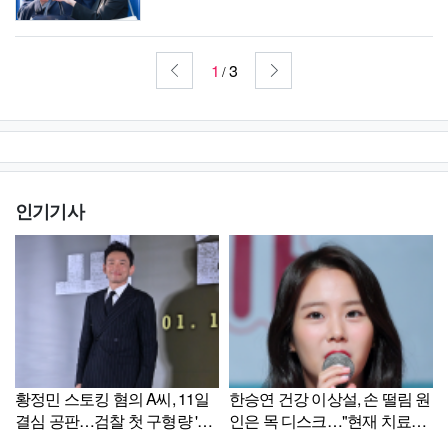
1
3
/
인기기사
황정민 스토킹 혐의 A씨, 11일
한승연 건강 이상설, 손 떨림 원
결심 공판…검찰 첫 구형량 '주
인은 목 디스크…"현재 치료
목'
중"