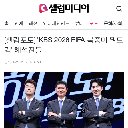
홈
연예
패션
엔터테인먼트
뷰티
포토
문화/사회
[셀럽포토] 'KBS 2026 FIFA 북중미 월드
컵' 해설진들
입력 2026. 06.02. 20:39:59