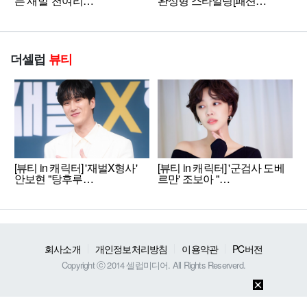
는 재벌' 천여리…
완성형 스타일링[패션…
더셀럽
뷰티
[뷰티 in 캐릭터] '재벌X형사'
[뷰티 in 캐릭터] '군검사 도베
안보현 "탕후루…
르만' 조보아 "…
회사소개
개인정보처리방침
이용약관
PC버전
Copyright ⓒ 2014 셀럽미디어. All Rights Reserverd.