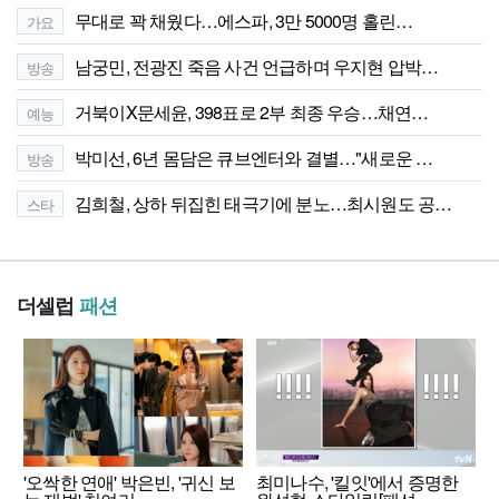
무대로 꽉 채웠다…에스파, 3만 5000명 홀린…
가요
남궁민, 전광진 죽음 사건 언급하며 우지현 압박…
방송
거북이X문세윤, 398표로 2부 최종 우승…채연…
예능
박미선, 6년 몸담은 큐브엔터와 결별…"새로운 …
방송
김희철, 상하 뒤집힌 태극기에 분노…최시원도 공…
스타
더셀럽
패션
'오싹한 연애' 박은빈, '귀신 보
최미나수, '킬잇'에서 증명한