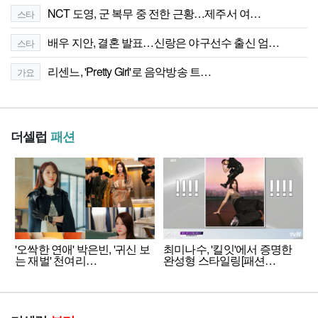
NCT 도영, 군 복무 중 전한 근황…제주서 여…
스타
배우 지안, 결혼 발표…신랑은 야구선수 출신 엄…
스타
리센느, 'Pretty Girl'로 음악방송 트…
가요
더셀럽
패션
'오싹한 연애' 박은빈, '귀신 보
최미나수, '킬잇'에서 증명한
는 재벌' 천여리…
완성형 스타일링[패션…