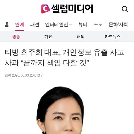
홈
연예
패션
엔터테인먼트
뷰티
포토
문화/사회
방송
가요
해외
카드뉴스
티빙 최주희 대표, 개인정보 유출 사고
사과 “끝까지 책임 다할 것”
입력 2026. 06.03. 20:01:17