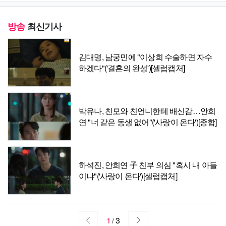
방송
최신기사
김대명, 남궁민에 "이상희 수술하면 자수
하겠다"('결혼의 완성')[셀럽캡처]
박유나, 친모와 친언니한테 배신감…안희
연 "너 같은 동생 없어"('사랑이 온다')[종합]
하석진, 안희연 子 친부 의심 "혹시 내 아들
이냐"('사랑이 온다')[셀럽캡처]
1
3
/