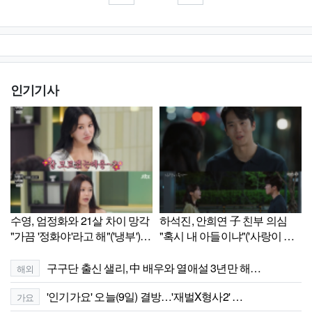
인기기사
수영, 엄정화와 21살 차이 망각
하석진, 안희연 子 친부 의심
"가끔 '정화야'라고 해"('냉부')
"혹시 내 아들이냐"('사랑이 온
[셀럽캡처]
다')[셀럽캡처]
구구단 출신 샐리, 中 배우와 열애설 3년만 해…
해외
'인기가요' 오늘(9일) 결방…'재벌X형사2' …
가요