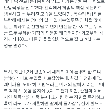
게임’ 속 전교1등 FM 반장 ‘서도아’와는 상반된 매력으로
안방극장을 접수했다. 전작에서 게임의 핵심 히든키로
냉철하고 똑 부러진 모습을 보였다면, ‘독수리 5형제를
부탁해’에서는 엄마의 말에 일거수일투족 영향을 많이
받는 착하고 순진한 딸로 연기 변신을 한 것. 그는 두 작
품 모두 부유한 가정의 외동딸 캐릭터지만 외모부터 성
격까지 180도 다른 인물을 입체적으로 잘 그려냈다는
평을 받았다.
특히, 지난 1,2회 방송에서 세리와 미애는 유쾌한 모녀
(母女) 케미로 눈길을 사로잡았는데, 한결의 전화에 “도
레미파솔..오빠”하고 받으라는 미애의 말에 세리는 그대
로 따라 해 웃음을 자아냈다. 그런가 하면, 한결의 아버
지인 한동석(안재욱 분)이 소개팅 하는 장면을 목격하고
혹여 라도 그가 재혼하면 딸에게 돌아갈 유산이 반으로