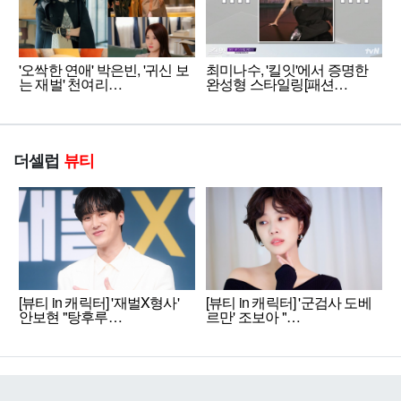
'오싹한 연애' 박은빈, '귀신 보
최미나수, '킬잇'에서 증명한
는 재벌' 천여리…
완성형 스타일링[패션…
더셀럽
뷰티
[뷰티 in 캐릭터] '재벌X형사'
[뷰티 in 캐릭터] '군검사 도베
안보현 "탕후루…
르만' 조보아 "…