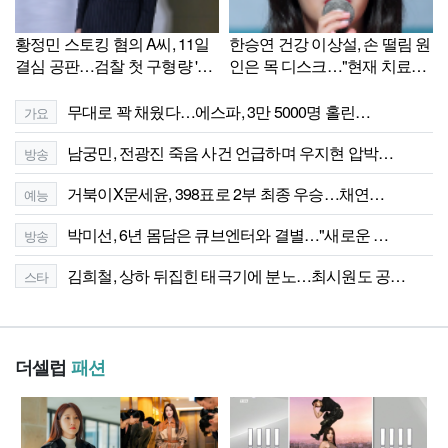
황정민 스토킹 혐의 A씨, 11일
한승연 건강 이상설, 손 떨림 원
결심 공판…검찰 첫 구형량 '주
인은 목 디스크…"현재 치료
목'
중"
무대로 꽉 채웠다…에스파, 3만 5000명 홀린…
가요
남궁민, 전광진 죽음 사건 언급하며 우지현 압박…
방송
거북이X문세윤, 398표로 2부 최종 우승…채연…
예능
박미선, 6년 몸담은 큐브엔터와 결별…"새로운 …
방송
김희철, 상하 뒤집힌 태극기에 분노…최시원도 공…
스타
더셀럽
패션