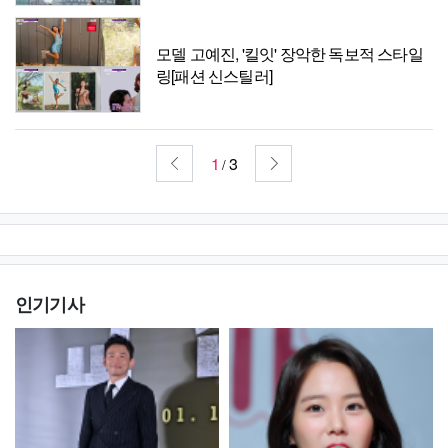
모델 고예진, '킬잇' 장악한 독보적 스타일
링[패션 신스틸러]
1
3
/
인기기사