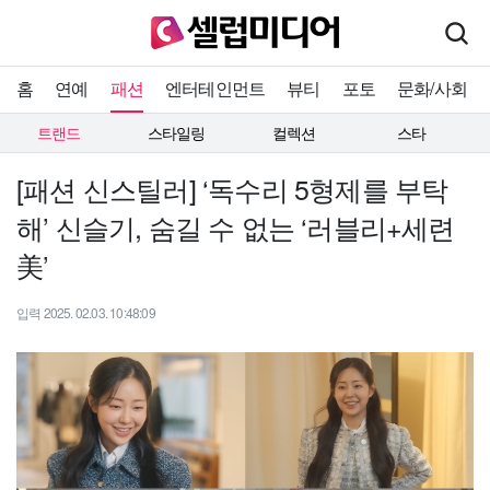
홈
연예
패션
엔터테인먼트
뷰티
포토
문화/사회
트랜드
스타일링
컬렉션
스타
[패션 신스틸러] ‘독수리 5형제를 부탁
해’ 신슬기, 숨길 수 없는 ‘러블리+세련
美’
입력 2025. 02.03. 10:48:09