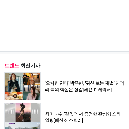
트렌드
최신기사
'오싹한 연애' 박은빈, '귀신 보는 재벌' 천여
리 룩의 핵심은 장갑[패션 in 캐릭터]
최미나수, '킬잇'에서 증명한 완성형 스타
일링[패션 신스틸러]