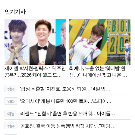
인기기사
제이엘·박지현·필릭스 1위 주인
최예나, 노출 없는 '워터밤' 완
공은?…'2026 케이 월드 드림
성…애니메이션 찢고 나온 비
어워즈' 남자 솔로 인기상 막바
주얼[셀럽샷]
지 경쟁
'급성 뇌출혈' 이진호, 조용히 퇴원…14일 법…
방송
'오디세이' 개봉 나흘만 100만 돌파…'스파이…
영화
리센느 "'전참시' 출연 후 반응 뜨거워…아이돌…
예능
공효진, 결국 아동 성폭행범 직접 처단…"미팅 …
방송