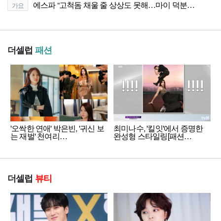
에스파 “고척돔 채울 줄 상상도 못해…마이 덕분…
가요
더셀럽
패션
'오싹한 연애' 박은빈, '귀신 보
최미나수, '킬잇'에서 증명한
는 재벌' 천여리…
완성형 스타일링[패션…
더셀럽
뷰티