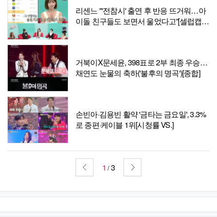
리센느 "'전참시' 출연 후 반응 뜨거워…아
이돌 친구들도 보면서 울었다고”[셀럽캡
처]
거북이X문세윤, 398표로 2부 최종 우승…
채연도 눈물의 축하('불후의 명곡')[종합]
손빈아·김용빈 활약 '금타는 금요일', 3.3%
로 종편·케이블 1위[시청률 VS.]
1
3
/