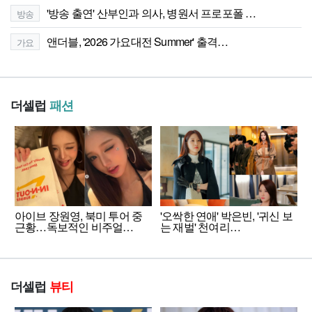
'방송 출연' 산부인과 의사, 병원서 프로포폴 …
방송
앤더블, '2026 가요대전 Summer' 출격…
가요
더셀럽
패션
아이브 장원영, 북미 투어 중
'오싹한 연애' 박은빈, '귀신 보
근황…독보적인 비주얼…
는 재벌' 천여리…
더셀럽
뷰티