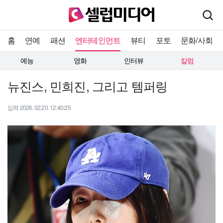
홈
연예
패션
엔터테인먼트
뷰티
포토
문화/사회
예능
영화
인터뷰
칼럼
뉴진스, 민희진, 그리고 템퍼링
입력 2026. 02.20. 12:40:25