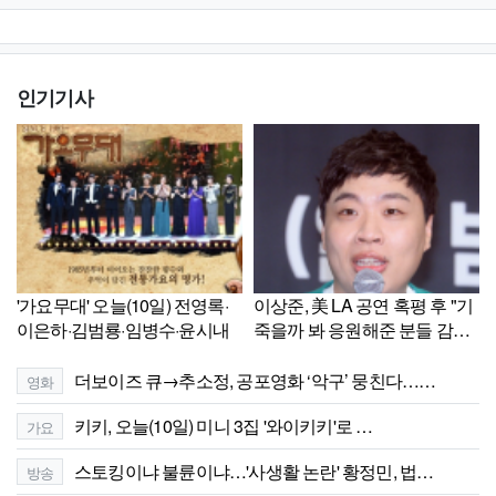
인기기사
'가요무대' 오늘(10일) 전영록·
이상준, 美 LA 공연 혹평 후 "기
이은하·김범룡·임병수·윤시내
죽을까 봐 응원해준 분들 감사
해"[셀럽톡]
더보이즈 큐→추소정, 공포영화 ‘악구’ 뭉친다……
영화
키키, 오늘(10일) 미니 3집 '와이키키'로 …
가요
스토킹이냐 불륜이냐…'사생활 논란' 황정민, 법…
방송