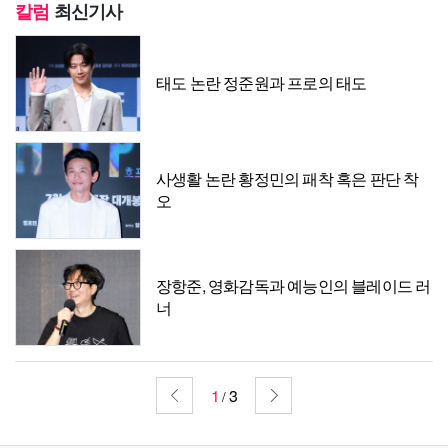
칼럼
최신기사
태도 논란 정준원과 프로의 태도
사생활 논란 황정민의 패착 혹은 판단 착
오
장항준, 영화감독과 예능인의 블레이드 러
너
1
3
/