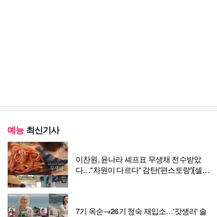
예능
최신기사
이찬원, 윤나라 셰프표 무생채 전수받았
다…"차원이 다르다" 감탄('편스토랑')[셀럽
캡처]
7기 옥순→26기 정숙 재입소…'갓생러' 솔