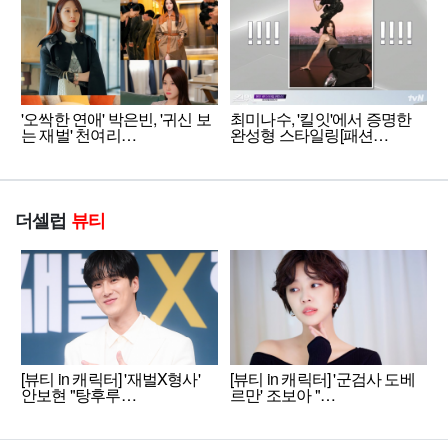
'오싹한 연애' 박은빈, '귀신 보
최미나수, '킬잇'에서 증명한
는 재벌' 천여리…
완성형 스타일링[패션…
더셀럽
뷰티
[뷰티 in 캐릭터] '재벌X형사'
[뷰티 in 캐릭터] '군검사 도베
안보현 "탕후루…
르만' 조보아 "…