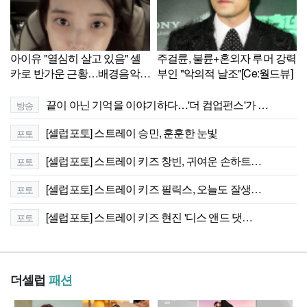
아이유 "열심히 살고 있음" 셀
주걸륜, 불륜+혼외자 루머 강력
카로 반가운 근황…배경음악
부인 "악의적 날조"[Ce:월드뷰]
선택도 눈길[셀럽샷]
끝이 아닌 기억을 이야기하다…'더 컴업펀스'가 …
방송
[셀럽포토] 스트레이 승민, 훈훈한 눈빛
포토
[셀럽포토] 스트레이 키즈 창빈, 귀여운 손하트…
포토
[셀럽포토] 스트레이 키즈 필릭스, 오늘도 잘생…
포토
[셀럽포토] 스트레이 키즈 현진 '디스 앤드 댓…
포토
더셀럽
패션