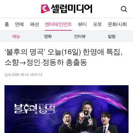
홈
연예
패션
엔터테인먼트
뷰티
포토
문화/사회
예능
영화
인터뷰
칼럼
‘불후의 명곡’ 오늘(16일) 한영애 특집,
소향→정인·정동하 총출동
입력 2026. 05.16. 18:01:13