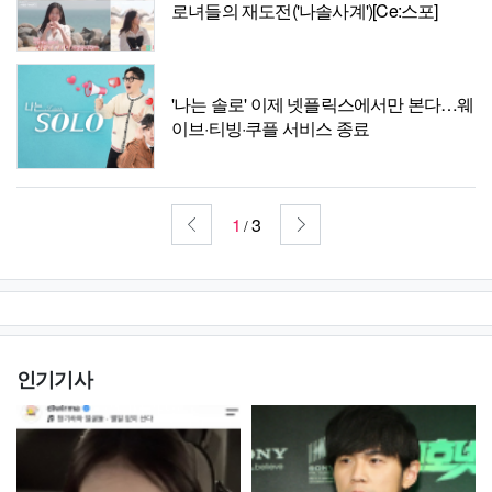
로녀들의 재도전('나솔사계')[Ce:스포]
'나는 솔로' 이제 넷플릭스에서만 본다…웨
이브·티빙·쿠플 서비스 종료
1
3
/
인기기사