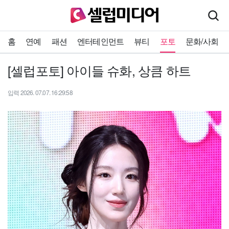
홈
연예
패션
엔터테인먼트
뷰티
포토
문화/사회
[셀럽포토] 아이들 슈화, 상큼 하트
입력 2026. 07.07. 16:29:58