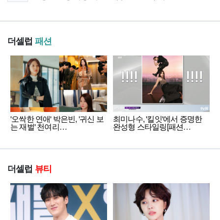
더셀럽
패션
'오싹한 연애' 박은빈, '귀신 보
최미나수, '킬잇'에서 증명한
는 재벌' 천여리…
완성형 스타일링[패션…
더셀럽
뷰티