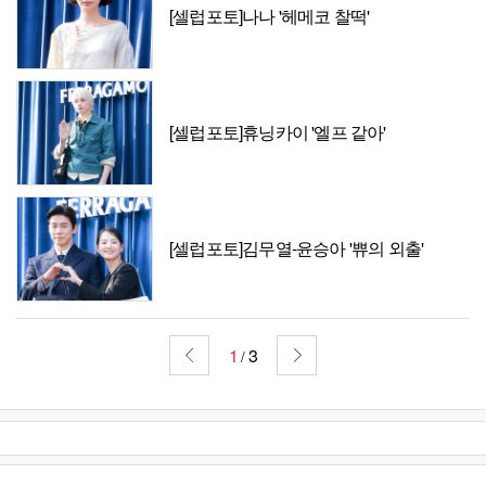
[셀럽포토]나나 '헤메코 찰떡'
[셀럽포토]휴닝카이 '엘프 같아'
[셀럽포토]김무열-윤승아 '쀼의 외출'
1
3
/