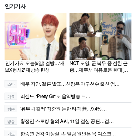
인기기사
'인기가요' 오늘(9일) 결방…'재
NCT 도영, 군 복무 중 전한 근
벌X형사2' 재방송 편성
황…제주서 여유로운 한때[셀
럽샷]
배우 지안, 결혼 발표…신랑은 야구선수 출신 엄…
스타
리센느, 'Pretty Girl'로 음악방송 트…
가요
'유부녀 킬러' 정준원 논란 타격 無…9.4% …
방송
황정민 스토킹 혐의 A씨, 11일 결심 공판…검…
방송
한승연 건강 이상설, 손 떨림 원인은 목 디스크…
가요