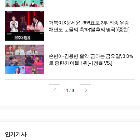
처]
거북이X문세윤, 398표로 2부 최종 우승…
채연도 눈물의 축하('불후의 명곡')[종합]
손빈아·김용빈 활약 '금타는 금요일', 3.3%
로 종편·케이블 1위[시청률 VS.]
1
3
/
인기기사