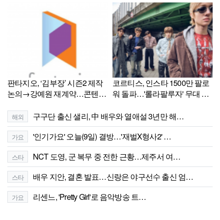
판타지오, ‘김부장’ 시즌2 제작
코르티스, 인스타 1500만 팔로
논의→강예원 재계약…콘텐츠·
워 돌파…'롤라팔루자' 무대 후
배우 사업 동시 강화
상승세
구구단 출신 샐리, 中 배우와 열애설 3년만 해…
해외
'인기가요' 오늘(9일) 결방…'재벌X형사2' …
가요
NCT 도영, 군 복무 중 전한 근황…제주서 여…
스타
배우 지안, 결혼 발표…신랑은 야구선수 출신 엄…
스타
리센느, 'Pretty Girl'로 음악방송 트…
가요