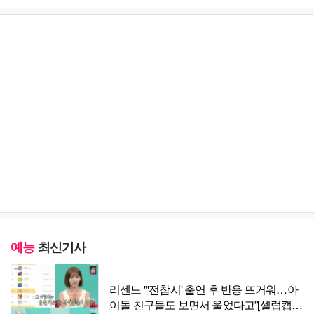
예능
최신기사
리센느 "'전참시' 출연 후 반응 뜨거워…아
이돌 친구들도 보면서 울었다고”[셀럽캡