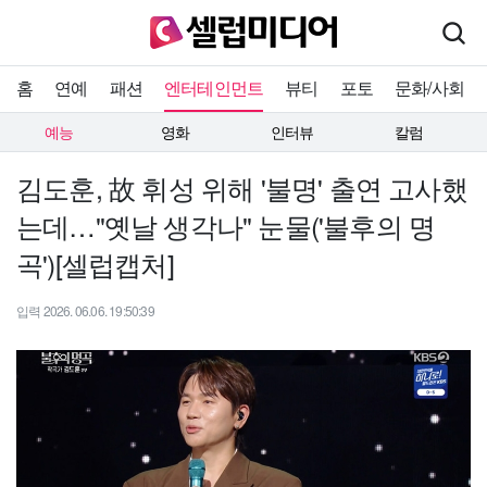
홈
연예
패션
엔터테인먼트
뷰티
포토
문화/사회
예능
영화
인터뷰
칼럼
김도훈, 故 휘성 위해 '불명' 출연 고사했
는데…"옛날 생각나" 눈물('불후의 명
곡')[셀럽캡처]
입력 2026. 06.06. 19:50:39