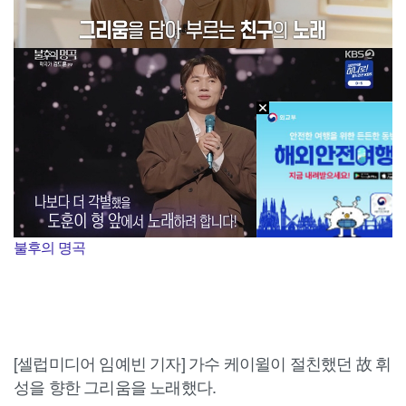
불후의 명곡
[셀럽미디어 임예빈 기자] 가수 케이윌이 절친했던 故 휘
성을 향한 그리움을 노래했다.