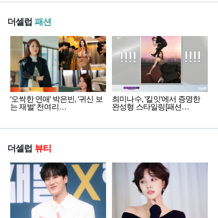
더셀럽
패션
'오싹한 연애' 박은빈, '귀신 보
최미나수, '킬잇'에서 증명한
는 재벌' 천여리…
완성형 스타일링[패션…
더셀럽
뷰티