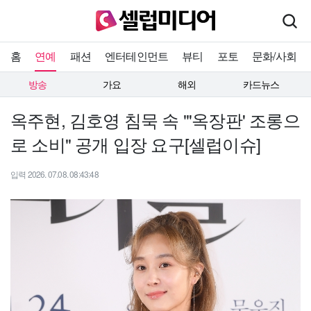
홈
연예
패션
엔터테인먼트
뷰티
포토
문화/사회
방송
가요
해외
카드뉴스
옥주현, 김호영 침묵 속 "'옥장판' 조롱으
로 소비" 공개 입장 요구[셀럽이슈]
입력 2026. 07.08. 08:43:48