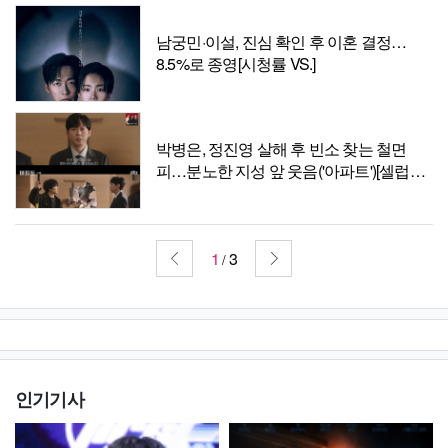
남궁민·이설, 진심 확인 후 이혼 결정…
8.5%로 종영[시청률 VS.]
박병은, 정진영 살해 후 빈소 찾는 철면
피…분노한 지성 앞 웃음('아파트')[셀럽캡
처]
1
3
/
인기기사