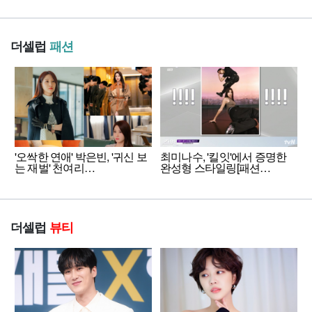
더셀럽
패션
'오싹한 연애' 박은빈, '귀신 보
최미나수, '킬잇'에서 증명한
는 재벌' 천여리…
완성형 스타일링[패션…
더셀럽
뷰티