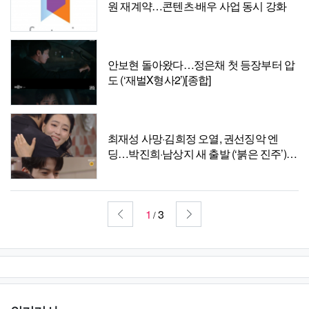
원 재계약…콘텐츠·배우 사업 동시 강화
안보현 돌아왔다…정은채 첫 등장부터 압
도 (‘재벌X형사2’)[종합]
최재성 사망·김희정 오열, 권선징악 엔
딩…박진희·남상지 새 출발 (‘붉은 진주’)
[종합]
1
3
/