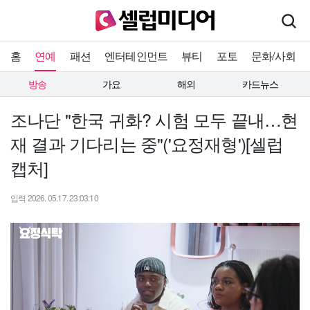
홈
연예
패션
엔터테인먼트
뷰티
포토
문화/사회
방송
가요
해외
카드뉴스
조나단 "한국 귀화? 시험 모두 끝내…현
재 결과 기다리는 중"('요정재형')[셀럽
캡처]
입력 2026. 05.17. 23:03:10