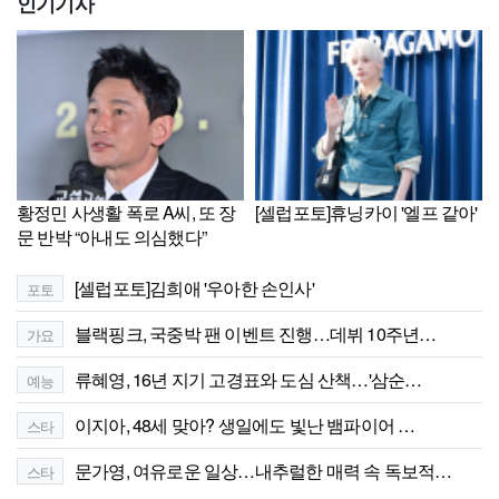
인기기사
황정민 사생활 폭로 A씨, 또 장
[셀럽포토]휴닝카이 '엘프 같아'
문 반박 “아내도 의심했다”
[셀럽포토]김희애 '우아한 손인사'
포토
블랙핑크, 국중박 팬 이벤트 진행…데뷔 10주년…
가요
류혜영, 16년 지기 고경표와 도심 산책…'삼순…
예능
이지아, 48세 맞아? 생일에도 빛난 뱀파이어 …
스타
문가영, 여유로운 일상…내추럴한 매력 속 독보적…
스타