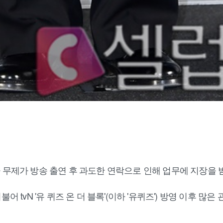
 무제가 방송 출연 후 과도한 연락으로 인해 업무에 지장을 
과 더불어 tvN '유 퀴즈 온 더 블록'(이하 '유퀴즈') 방영 이