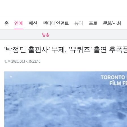
홈
연예
패션
엔터테인먼트
뷰티
포토
문화/사회
방송
'박정민 출판사' 무제, '유퀴즈' 출연 후폭
입력 2025. 06.17. 15:32:40