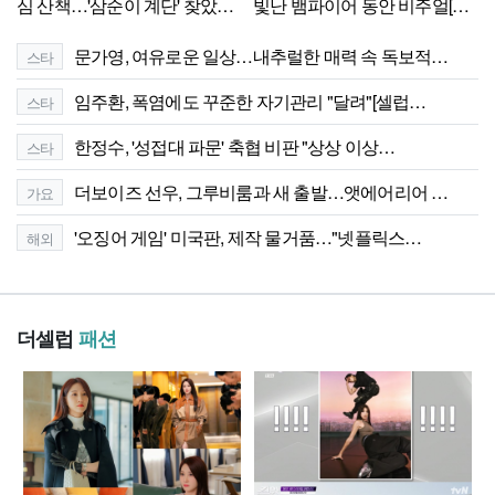
심 산책…'삼순이 계단' 찾았다
빛난 뱀파이어 동안 비주얼[셀
('나혼산')[Ce:스포]
럽샷]
문가영, 여유로운 일상…내추럴한 매력 속 독보적…
스타
임주환, 폭염에도 꾸준한 자기관리 "달려"[셀럽…
스타
한정수, '성접대 파문' 축협 비판 "상상 이상…
스타
더보이즈 선우, 그루비룸과 새 출발…앳에어리어 …
가요
'오징어 게임' 미국판, 제작 물거품…"넷플릭스…
해외
더셀럽
패션