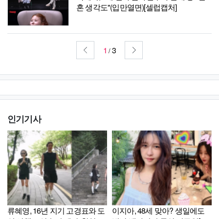
혼 생각도"(입만열면)[셀럽캡처]
1
3
/
인기기사
류혜영, 16년 지기 고경표와 도
이지아, 48세 맞아? 생일에도