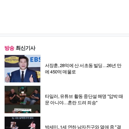
방송
최신기사
서장훈, 28억에 산 서초동 빌딩…26년 만
에 450억 매물로
타일러, 유튜브 활동 중단설 해명 "압박 때
문 아니야…혼란 드려 죄송"
박세미, 1세 연하 남자친구와 열애 중 "결