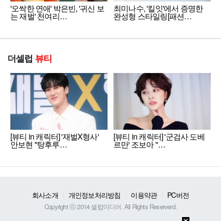
'오싹한 연애' 박은빈, '귀신 보
최미나수, '킬잇'에서 증명한
는 재벌' 천여리…
완성형 스타일링[패션…
더셀럽
뷰티
[뷰티 in 캐릭터] '재벌X형사'
[뷰티 in 캐릭터] '군검사 도베
안보현 "탕후루…
르만' 조보아 "…
회사소개
개인정보처리방침
이용약관
PC버전
Copyright ⓒ 2014 셀럽미디어. All Rights Reserverd.