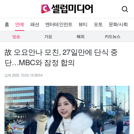
홈
연예
패션
엔터테인먼트
뷰티
포토
문화/사회
방송
가요
해외
카드뉴스
故 오요안나 모친, 27일만에 단식 중
단…MBC와 잠정 합의
입력 2025. 10.05. 15:06:54